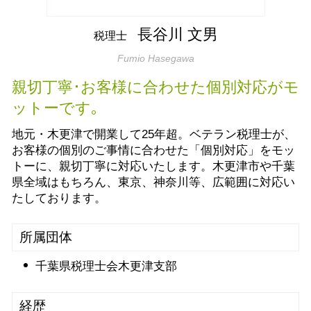
起業支援 袖ケ浦市
生前贈与とは
贈与申告 木更津市
長谷川 文男
税理士
遺言書作成 袖ケ浦市
Fumio Hasegawa
会社設立 市原市
税務相談 袖ケ浦市
親切丁寧･お客様に合わせた個別対応がモ
ットーです｡
地元・木更津で開業して25年超。ベテラン税理士が、
お客様の個別のご事情に合わせた「個別対応」をモッ
トーに、親切丁寧に対応いたします。木更津市や千葉
県全域はもちろん、東京、神奈川等、広範囲に対応い
たしております。
所属団体
千葉県税理士会木更津支部
経歴