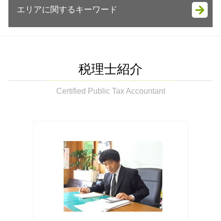
譲渡所得 地方税
節税対策 保険
エリアに関するキーワード
相続税申告書 作成
会計 帳簿
会社設立 税務署 提出書類
譲渡所得 分離課税 ふるさと納税
税務顧問 費用
相続税 2割加算
税務調査 時期 法人
会社設立 調査報告書
譲渡所得 税率
税務顧問 経理
生前贈与 不動産 親子
法人税 中間納付
会社設立 必要書類 税務署
生前対策 木更津市
節税方法 個人
確定申告 期間
相続税申告書 提出方法
税務調査 何年分
会社設立 自分で
相続税申告書 作成 木更津市
国税庁 贈与申告
税務顧問
相続税対策 生命保険 おすすめ
節税対策 法人 車
資金調達 方法
税務調査立会 木更津市
ふるさと納税 節税方法
税理士紹介
税務顧問 個人
相続税対策 生前贈与
税務調査 いくらから
税務相談 木更津市
贈与税 夫婦間
確定申告 e-tax
相続税 お尋ね
税務調査立会 相続税
相続税 木更津市
Certified Public Tax Accountant
譲渡所得とは
税務顧問とは
相続税 調査
節税対策 法人
会社設立 袖ケ浦市
譲渡所得とは 児童手当
確定申告 スマホ
生前対策 認知症
節税対策 法人 経費
税務調査立会 袖ケ浦市
相続税 贈与申告
相続税 納付期限
節税対策 法人 中小企業
生前贈与 袖ケ浦市
申告が必要 所得
遺言書作成 税理士
法人税 申告期限
法人 節税対策 袖ケ浦市
節税方法 おすすめ
相続税 基礎控除
税務調査 いつ来る
贈与申告 袖ケ浦市
贈与申告書 書き方
建物 相続税 評価額
法人 節税対策 木更津市
譲渡所得 ふるさと納税 限度額
相続税 配偶者控除 デメリット
相続税 袖ケ浦市
相続 節税方法 不動産
生前贈与とは 現金
生前贈与 木更津市
譲渡所得
相続税 評価額 土地
会社設立 木更津市
生前対策 節税
遺言書作成 木更津市
生前贈与 税率