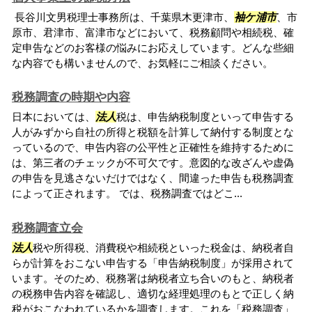
長谷川文男税理士事務所は、千葉県木更津市、
袖ケ浦市
、市
原市、君津市、富津市などにおいて、税務顧問や相続税、確
定申告などのお客様の悩みにお応えしています。どんな些細
な内容でも構いませんので、お気軽にご相談ください。
税務調査の時期や内容
日本においては、
法人
税は、申告納税制度といって申告する
人がみずから自社の所得と税額を計算して納付する制度とな
っているので、申告内容の公平性と正確性を維持するために
は、第三者のチェックが不可欠です。意図的な改ざんや虚偽
の申告を見逃さないだけではなく、間違った申告も税務調査
によって正されます。 では、税務調査ではどこ...
税務調査立会
法人
税や所得税、消費税や相続税といった税金は、納税者自
らが計算をおこない申告する「申告納税制度」が採用されて
います。そのため、税務署は納税者立ち合いのもと、納税者
の税務申告内容を確認し、適切な経理処理のもとで正しく納
税がおこなわれているかを調査します。これを「税務調査」