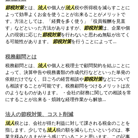
節税対策
とは、
法人
や個人が
法人
税や所得税を減らすことに
よって効率よくお金を使うことが出来ることがメリットで
す。方法としては、「経費を多く使う」「役員報酬を見直
す」などといった方法がありますが、
節税対策
は、企業や個
人の現状に応じた
節税対策
を行わないと思わぬ無駄が出てく
る可能性があります。
節税対策
を行うことによって...
税務顧問とは
税務顧問とは、
法人
や個人と税理士で顧問契約を結ぶことに
よって、決算申告や税務書類の作成代行などといった単発の
依頼だけでなく、日ごろの経営相談や
節税対策
などについて
も相談することが可能です。税務顧問をつけるメリットは次
のようなものがあります。 ・会社の財務に関しての相談を常
にすることが出来る・煩雑な経理作業から解放...
法人の節税対策、コスト削減
法人
税とは、会社が得た利益に対して課される税金のことを
指します。少しでも
法人
税の額を減らしたいというのは、事
業主様みなさまがそう感じていることと思います。この記事