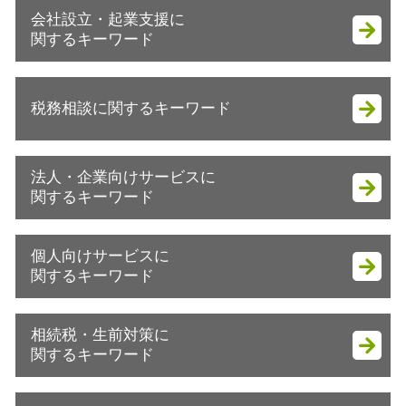
会社設立・起業支援に
関するキーワード
会社設立 流れ
税務相談に関するキーワード
会社設立後 手続き 代行
起業 税金
会社設立 地方税 届出
税理士 記帳代行とは
法人・企業向けサービスに
会社設立後 手続き
税務相談 税理士
関するキーワード
会社設立 助成金
節税対策 ideco
会社設立 住民税
税務相談 料金
法人 節税対策 不動産
株式会社 資金調達
個人向けサービスに
確定申告 あとから
コスト削減 メリット
起業支援 助成金
関するキーワード
確定申告
税務調査
会社設立 流れ 個人
税務相談
税務調査 延滞税
会社設立 メリット 消費税
譲渡所得税 相続
銀行 税務相談 税理士法
相続税・生前対策に
節税対策 法人化
法人成り タイミング
贈与申告 土地
確定申告 やり方 ふるさと納税
関するキーワード
税務調査 確率
起業支援
譲渡所得税 控除
確定申告とは
税理士 会計代行
会社設立 資本金
不動産所得 節税方法
税務顧問 法人 料金
相続税申告書
節税対策 法人設立
会社設立 代行