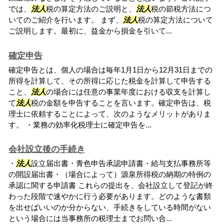
では、
法人
税の算定方法のご説明と、
法人
税の節税方法につ
いてのご紹介を行います。 まず、
法人
税の算定方法について
ご説明します。最初に、益金から損金を引いて...
確定申告
確定申告とは、個人の場合は毎年1月1日から12月31日までの
所得を計算して、その所得に応じた税金を計算して申告する
こと、
法人
の場合には任意の事業年度における収支を計算し
て
法人
税の金額を申告することを言います。確定申告は、税
理士に依頼することによって、次のようなメリットがありま
す。 ・業務の効率化税理士に確定申告を...
会社設立後の手続き
・
法人
設立届出書・青色申告承認申請書・給与支払事務所等
の開設届出書・（場合によって）源泉所得税の納期の特例の
承認に関する申請書 これらの提出を、会社設立して登記が終
わった段階で速やかに行う必要があります。どのような書類
を出せばいいのか分からない、手続きをしている時間がない
という場合には当事務所の税理士までお問い合...