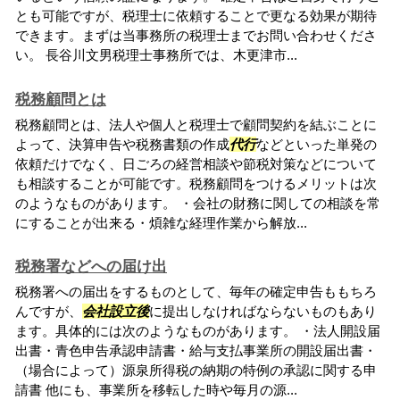
とも可能ですが、税理士に依頼することで更なる効果が期待
できます。まずは当事務所の税理士までお問い合わせくださ
い。 長谷川文男税理士事務所では、木更津市...
税務顧問とは
税務顧問とは、法人や個人と税理士で顧問契約を結ぶことに
よって、決算申告や税務書類の作成
代行
などといった単発の
依頼だけでなく、日ごろの経営相談や節税対策などについて
も相談することが可能です。税務顧問をつけるメリットは次
のようなものがあります。 ・会社の財務に関しての相談を常
にすることが出来る・煩雑な経理作業から解放...
税務署などへの届け出
税務署への届出をするものとして、毎年の確定申告ももちろ
んですが、
会社設立後
に提出しなければならないものもあり
ます。具体的には次のようなものがあります。 ・法人開設届
出書・青色申告承認申請書・給与支払事業所の開設届出書・
（場合によって）源泉所得税の納期の特例の承認に関する申
請書 他にも、事業所を移転した時や毎月の源...