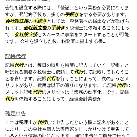
会社を設立する際には、「登記」という業務が必要になりま
すが、登記終了後も、多くの
手続き
をする必要があります。
会社設立後
の
手続き
としては、税務署への届出などが挙げら
れます。
会社設立後
の
手続き
を税理士に依頼することによっ
て、
会社設立後
もスムーズに事業をスタートすることが可能
です。 会社を設立した後、税務署に提出する書...
記帳代行
記帳
代行
とは、毎日の取引を帳簿に記入していく「記帳」と
呼ばれる業務を税理士に依頼して
代行
して記帳してもらうこ
とを言います。記帳
代行
を行うことによって、次のようなメ
リットがあり、費用は以下の通りになります。 〇記帳
代行
の
メリット記帳
代行
のメリットは「業務の効率化」です。記帳
代行
を依頼することによって、経理会計業務か...
確定申告
これは税理士が
代行
して申告したという欄に記名があること
により、この会社や個人は専門家をしっかりつけて申告して
いるという信頼の証になります。 確定申告はご自身で行うこ