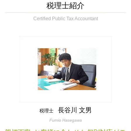
相続税対策 生命保険 おすすめ
税務調査 どこまで調べる 法人
会社設立 地方税 届出
会社設立 市原市
申告が必要 所得
税理士紹介
記帳代行 税理士
遺言書作成
税務調査 時期 相続
法人 コスト削減 袖ケ浦市
譲渡所得 地方税
税務顧問 個人
生前贈与とは 土地
赤字 法人税
生前対策 袖ケ浦市
Certified Public Tax Accountant
贈与税 夫婦間
確定申告
相続税 調査
税理士 会計代行
起業支援 市原市
贈与申告 土地
確定申告 スマホ
相続税申告書 作成
税務調査 会社
相続税申告書 作成 袖ケ浦市
譲渡所得 税率
生前贈与とは 現金
税務署 調査
法人 節税対策 木更津市
譲渡所得 分離課税 ふるさと納税
相続税対策 生命保険
税務調査立会 税理士
相続税 木更津市
譲渡所得 ふるさと納税 限度額
生前対策 種類
法人税 中間納付
個人事業主 節税対策 袖ケ浦市
譲渡所得税 控除
生前贈与 税率
会社設立 木更津市
相続税 贈与申告
相続税基礎控除 配偶者
遺言書作成 木更津市
国税庁 贈与申告
生前対策 相続
税務相談 木更津市
譲渡所得 分離課税
遺言書作成 税理士
贈与申告 袖ケ浦市
生前贈与 不動産 親子
法人 節税対策 袖ケ浦市
相続税申告書 提出方法
相続税申告書 作成 木更津市
相続税対策 生命保険 デメリット
生前対策 木更津市
長谷川 文男
税理士
起業支援 袖ケ浦市
Fumio Hasegawa
相続税 袖ケ浦市
法人 節税対策 市原市