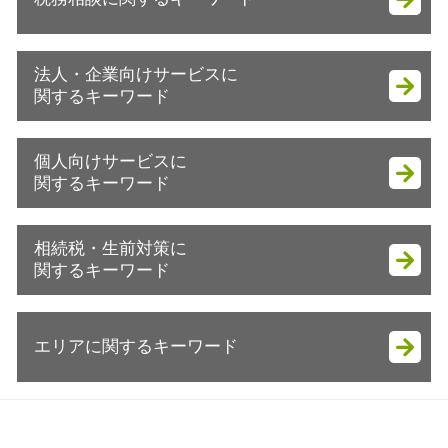
会社設立 流れ
会社設立 税理士
会社設立 助成金
節税対策 ideco
法人・企業向けサービスに
会社設立 税務署 提出書類
確定申告 あとから
関するキーワード
会社設立後 手続き
賃上げ促進税制 中小企業
会社設立 住民税
税務相談
税務調査 いつ来る
起業 税金
個人向けサービスに
確定申告とは
税務調査立会 相続税
起業支援 助成金 コロナ
関するキーワード
確定申告 青色申告
節税対策 法人 中小企業
会社設立
確定申告 必要書類
コスト削減 メリット
会社設立 必要書類
贈与申告書 書き方
確定申告 期間
相続税・生前対策に
節税対策 法人 保険
株式会社 資金調達
個人投資家 節税方法
税理士 記帳代行とは
関するキーワード
税務調査 いつ
個人事業主 会社設立
譲渡所得 税率 車
節税対策 保険
節税対策 法人化
会社設立 メリット 消費税
相続 節税方法 不動産
銀行 税務相談 税理士法
相続税 地方税
税務調査 いくらから
資金調達 方法
譲渡所得とは
確定申告 医療費控除
エリアに関するキーワード
生前対策 節税
税務調査 何年分
会社設立後 税務署
節税方法 会社員
確定申告 e-tax
遺言書作成費用 税理士
法人税 申告期限
会社設立後 手続き 税務署
譲渡所得とは 児童手当
税務相談 料金
相続税 基礎控除
節税対策 法人 車
会社設立 贈与税
税務調査立会 袖ケ浦市
譲渡所得
節税対策 不動産
生前贈与とは
税務調査 延滞税
会社設立 メリット
個人事業主 節税対策 木更津市
ふるさと納税 節税方法
確定申告 やり方 ふるさと納税