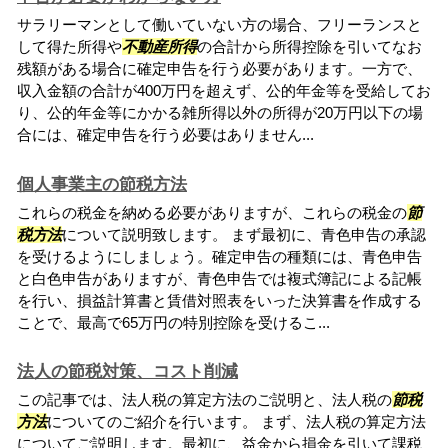
サラリーマンとして働いていない方の場合、フリーランスと
して得た所得や
不動産所得
の合計から所得控除を引いてなお
残額がある場合に確定申告を行う必要があります。一方で、
収入金額の合計が400万円を超えず、公的年金等を受給してお
り、公的年金等にかかる雑所得以外の所得が20万円以下の場
合には、確定申告を行う必要はありません...
個人事業主の節税方法
これらの税金を納める必要がありますが、これらの税金の
節
税方法
について説明致します。 まず最初に、青色申告の承認
を受けるようにしましょう。確定申告の種類には、青色申告
と白色申告がありますが、青色申告では複式簿記による記帳
を行い、損益計算書と賃借対照表をいった決算書を作成する
ことで、最高で65万円の特別控除を受けるこ...
法人の節税対策、コスト削減
この記事では、法人税の算定方法のご説明と、法人税の
節税
方法
についてのご紹介を行います。 まず、法人税の算定方法
についてご説明します。最初に、益金から損金を引いて課税