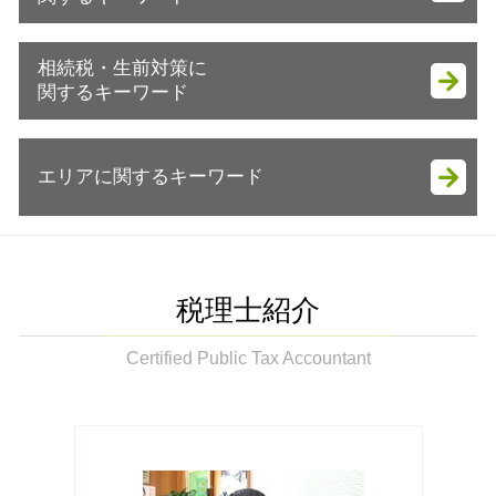
税務顧問 個人
赤字 法人税
会社設立 税金免除
確定申告 青色申告
税務調査立会 税理士
会社設立 必要書類
譲渡所得 税率
確定申告 あとから
相続税・生前対策に
税務調査 何年分
会社設立 自分で
節税方法 会社員
税務顧問 法人 料金
関するキーワード
税務調査 時期 法人
会社設立 資本金
ふるさと納税 節税方法
確定申告 やり方
税務調査 いつ
会社設立 住民税
国税庁 贈与申告
税理士 記帳代行サービス
相続税 お尋ね
税務調査
会社設立 助成金
税務署 贈与申告
税務顧問 費用
エリアに関するキーワード
相続税 2割加算
法人税 中間納付
起業支援 助成金
譲渡所得 地方税
税理士 記帳代行とは
相続税申告書 作成
節税対策 法人
株式会社 資金調達
贈与税 夫婦間
賃上げ促進税制 中小企業
生前贈与 税率
税務調査 会社
会社設立 補助金
法人 節税対策 袖ケ浦市
譲渡所得 ふるさと納税 限度額
確定申告 必要書類
相続税 評価額 土地
法人税 申告期限
会社設立 税理士
法人 コスト削減 木更津市
贈与申告書 書き方
節税対策 不動産
相続時精算課税制度 暦年贈与 併用
コスト削減 メリット
会社設立 個人事業主
起業支援 市原市
申告が必要 所得
税理士紹介
節税対策 保険
相続税基礎控除 配偶者
税務署 調査
生前対策 袖ケ浦市
節税方法 個人
銀行 税務相談 税理士法
生前贈与とは 土地
節税対策 法人 経費
起業支援 袖ケ浦市
Certified Public Tax Accountant
節税方法 不動産
税務顧問 法人
相続税対策 生命保険
節税対策 法人化
相続税 袖ケ浦市
個人投資家 節税方法
税務顧問 経理
遺言書作成 税理士
税務調査 いつ来る
遺言書作成 木更津市
譲渡所得とは
遺言書作成
税理士 会計代行
会社設立 市原市
贈与申告 土地
相続税申告書
税務調査 延滞税
相続税申告書 作成 袖ケ浦市
相続税 贈与申告
相続税 基礎控除
法人 節税対策 不動産