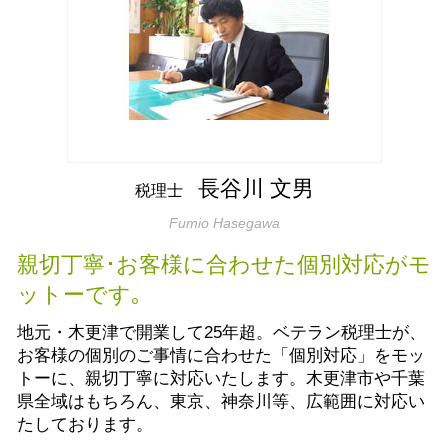
起業支援 木更津市
節税方法 おすすめ
生前贈与とは 現金
相続税申告書 作成 木更津市
譲渡所得税 相続
生前贈与 不動産 親子
個人事業主 節税対策 袖ケ浦市
節税方法 個人事業主
生前対策 認知症
生前贈与 木更津市
譲渡所得 分離課税
相続税対策 生前贈与
会社設立 袖ケ浦市
相続税 地方税
贈与申告 袖ケ浦市
相続税対策 生命保険 おすすめ
贈与申告 木更津市
遺言書作成費用 税理士
税務相談 袖ケ浦市
長谷川 文男
税理士
法人 コスト削減 市原市
Fumio Hasegawa
法人 節税対策 木更津市
相続税 木更津市
親切丁寧･お客様に合わせた個別対応がモ
ットーです｡
地元・木更津で開業して25年超。ベテラン税理士が、
お客様の個別のご事情に合わせた「個別対応」をモッ
トーに、親切丁寧に対応いたします。木更津市や千葉
県全域はもちろん、東京、神奈川等、広範囲に対応い
たしております。