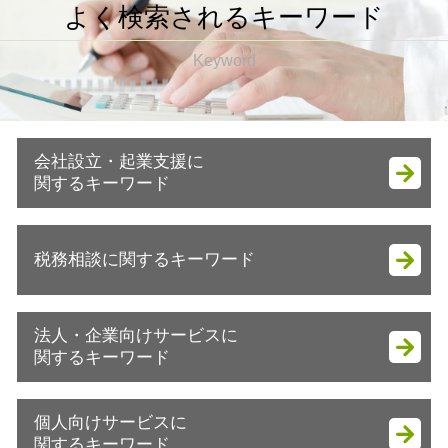
よく検索されるキーワード
Keyword
会社設立・起業支援に
関するキーワード
起業 税金
税務相談に関するキーワード
事業計画書 作成
会社設立 流れ 合同会社
会社設立後 手続き 代行
確定申告
法人・企業向けサービスに
会社設立 節税
税務相談 税理士
関するキーワード
日本政策金融公庫 金利
確定申告 e-tax
会社設立 調査報告書
法人税 交際費
税務調査 確率
会社設立後 税務署
個人向けサービスに
節税対策 ideco
税務調査立会 相続税
会社設立 相談
関するキーワード