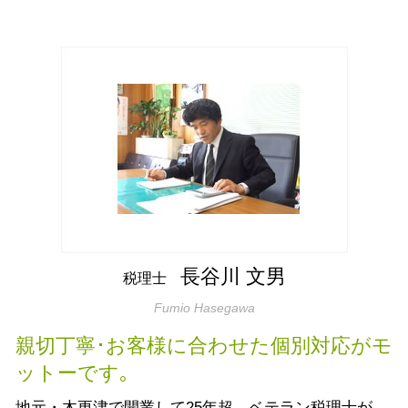
相続税 お尋ね
節税対策 法人 中小企業
生前贈与 袖ケ浦市
譲渡所得 税率
税務顧問
相続税対策 生命保険
法人税 中間納付
相続税 袖ケ浦市
不動産所得 節税方法
生前贈与 税率
コスト削減 メリット
法人 コスト削減 袖ケ浦市
贈与申告 土地
生前贈与とは 現金
税務調査 延滞税
税務相談 袖ケ浦市
譲渡所得税 控除
相続税申告書
節税対策 法人設立
会社設立 市原市
譲渡所得とは 児童手当
相続税対策 生前贈与
贈与申告 木更津市
節税方法 不動産
生前対策 相続
生前対策 袖ケ浦市
税務署 贈与申告
生前贈与とは 土地
相続税申告書 作成 木更津市
節税方法 会社員
相続税 納付期限
法人 節税対策 市原市
建物 相続税 評価額
税務相談 市原市
遺言書作成
税務調査立会 市原市
相続税対策 生命保険 おすすめ
相続税 木更津市
長谷川 文男
税理士
法人 コスト削減 木更津市
Fumio Hasegawa
贈与申告 袖ケ浦市
生前対策 木更津市
親切丁寧･お客様に合わせた個別対応がモ
ットーです｡
地元・木更津で開業して25年超。ベテラン税理士が、