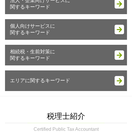
法人・企業向けサービスに
会社設立 贈与税
賃上げ促進税制 中小企業
関するキーワード
会社設立 代行
確定申告 e-tax
会社設立 個人事業主
確定申告
節税対策 法人 車
資金調達 方法
個人向けサービスに
確定申告 青色申告
税務調査 いつ来る
会社設立 税金免除
関するキーワード
記帳代行 税理士
税務調査立会 相続税
会社設立 税務署 提出書類
確定申告 医療費控除
節税対策 法人化
会社設立 税理士
譲渡所得 ふるさと納税 限度額
確定申告 期間
相続税・生前対策に
税務調査 時期 相続
個人事業主 会社設立
譲渡所得 分離課税
節税対策
関するキーワード
会計 帳簿
会社設立後 税務署
個人投資家 節税方法
確定申告 スマホ
節税対策 法人 保険
会社設立 必要書類 税務署
譲渡所得
節税対策 保険
相続税 評価額 土地
税務調査 寄付金認定
法人成り タイミング
申告が必要 所得
税務顧問 法人
エリアに関するキーワード
生前対策 認知症
節税対策 法人 経費
会社設立
譲渡所得 地方税
税務相談
相続税 地方税
税理士 会計代行
会社設立 流れ 合同会社
贈与申告書 書き方
確定申告とは
相続税申告書 提出方法
税務調査 どこまで調べる 法人
株式会社 資金調達
生前贈与 木更津市
相続税 贈与申告
税務顧問とは
相続税対策 生命保険 デメリット
税務調査 会社
起業 税金
法人 コスト削減 市原市
譲渡所得とは
確定申告 やり方
遺言書作成 税理士
節税対策 法人
会社設立 流れ
起業支援 市原市
譲渡所得 税率 車
税理士紹介
節税対策 ideco
相続税 調査
税務署 調査
法人 節税対策 袖ケ浦市
節税方法 個人
税理士 記帳代行とは
生前贈与とは
税務調査 何年分
相続税申告書 作成 袖ケ浦市
Certified Public Tax Accountant
譲渡所得税 相続
確定申告 やり方 ふるさと納税