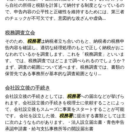
ら自社の所得と税額を計算して納付する制度となっているの
で、申告内容の公平性と正確性を維持するためには、第三者
のチェックが不可欠です。意図的な改ざんや虚偽...
税務調査立会
そのため、
税務署
は納税者立ち合いのもと、納税者の税務申
告内容を確認し、適切な経理処理のもとで正しく納税がおこ
なわれているかを調査します。これを「税務調査」といいま
す。 では、税務調査ではどこまで調べられるのでしょうか？
まず、調査の範囲について述べます。税務調査では、書類の
保管先である事務所が基本的な調査範囲となり...
会社設立後の手続き
会社設立後の手続きとしては、
税務署
への届出などが挙げら
れます。会社設立後の手続きを税理士に依頼することによっ
て、会社設立後もスムーズに事業をスタートすることが可能
です。 会社を設立した後、
税務署
に提出する書類としては主
に次のようなものがあります。・法人設立届出書・青色申告
承認申請書・給与支払事務所等の開設届出書