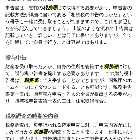
申告書は、管轄の
税務署
にて取得する必要があり、申告書の
記載方法が詳細に書いてある「相続税の申告のしかた」とい
う冊子も一緒に受け取ることができますので、これを参照し
ながら記入していきましょう。 上記のような流れで申告書は
記載していき、詳しいことは冊子に書いてありますが、全て
を理解してご自身で行うことは容易ではありま...
贈与申告
財産を受け取った人が、自身の住所を管轄する
税務署
に対し
て、贈与税申告書を提出する必要があります。 この贈与税申
告書は、
税務署
にて入手することができますが、国税庁のホ
ームページにてダウンロードすることも可能です。税務申告
書第一表は、贈与税を申告する人の全員が提出する必要があ
り、贈与税申告書第一表の二は、住宅取得等資...
税務調査の時期や内容
税務調査は、毎年行われる確定申告に対し、申告内容が正し
いかどうかを
税務署
が調査することを指します。日本におい
ては、法人税は、申告納税制度といって申告する人がみずか