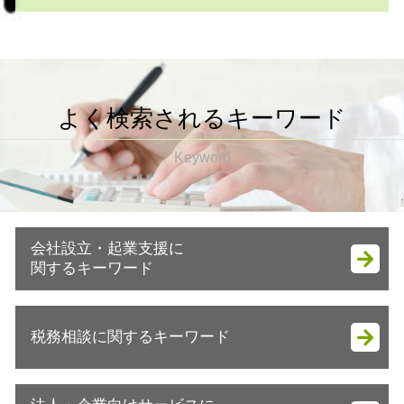
よく検索されるキーワード
Keyword
会社設立・起業支援に
関するキーワード
会社設立 流れ 個人
税務相談に関するキーワード
会社設立 住民税
会社設立後 手続き 代行
会社設立後 手続き 税務署
確定申告 あとから