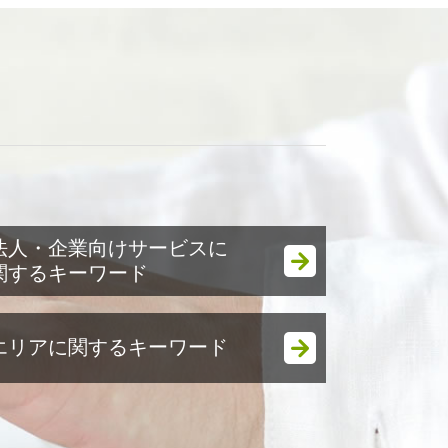
ド
法人・企業向けサービスに
関するキーワード
税務調査 時期 法人
エリアに関するキーワード
法人税 中間納付
節税対策 法人化
税務調査立会 相続税
個人事業主 節税対策 袖ケ浦市
法人 節税対策 不動産
法人 節税対策 袖ケ浦市