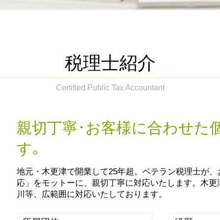
税理士 記帳代行とは
生前贈与とは 住宅
税務顧問 法人
相続税申告書 提出方法
確定申告 やり方 ふるさと納税
生前対策 種類
確定申告 医療費控除
相続税対策 生前贈与
確定申告 スマホ
相続税 地方税
税理士紹介
確定申告とは
遺言書作成 税理士
確定申告 e-tax
相続税対策 生命保険 デメリット
確定申告 必要書類
Certified Public Tax Accountant
生前対策 節税
税務顧問とは
生前贈与とは 現金
銀行 税務相談 税理士法
相続税 配偶者控除 デメリット
税務相談 税理士
親切丁寧･お客様に合わせた
相続税 評価額 土地
節税対策 保険
生前贈与とは 土地
す｡
賃上げ促進税制 中小企業
相続税 調査
記帳代行 税理士
相続税 納付期限
地元・木更津で開業して25年超。ベテラン税理士が
税務顧問 法人 料金
相続時精算課税制度 暦年贈与 併
応」をモットーに、親切丁寧に対応いたします。木更
用
川等、広範囲に対応いたしております。
相続税対策 生命保険 おすすめ
生前贈与 税率