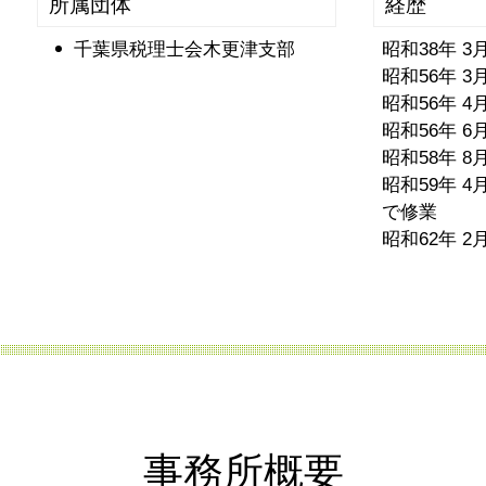
所属団体
経歴
生前贈与 不動産 親子
千葉県税理士会木更津支部
昭和38年 
昭和56年 
昭和56年 
昭和56年 
昭和58年 
昭和59年 
で修業
昭和62年 
事務所概要