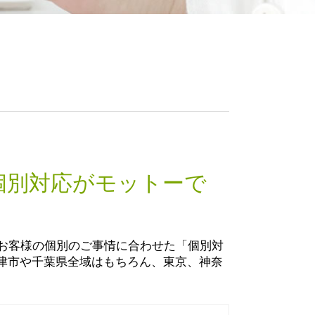
税務調査 確率
税務相談 木更津市
節税対策 法人設立
税務相談 袖ケ浦市
税理士 会計代行
税務調査立会 木更津市
税務調査 いつ来る
生前贈与 袖ケ浦市
税務調査 寄付金認定
相続税申告書 作成 木更津市
コスト削減 メリット
起業支援 袖ケ浦市
節税対策 法人 保険
税務相談 市原市
節税対策 法人 中小企業
個人事業主 節税対策 木更津市
節税対策 法人
生前贈与 木更津市
節税対策 法人 車
贈与申告 袖ケ浦市
税務調査 何年分
個別対応がモットーで
法人 コスト削減 市原市
税務調査 会社
生前対策 木更津市
会計 帳簿
贈与申告 木更津市
法人税 申告期限
相続税 木更津市
、お客様の個別のご事情に合わせた「個別対
税務調査 いくらから
会社設立 木更津市
津市や千葉県全域はもちろん、東京、神奈
法人 コスト削減 袖ケ浦市
法人 コスト削減 木更津市
税務調査立会 市原市