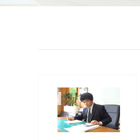
会社設立後 税務署
贈与申告書 書き方
会社設立 流れ
相続 節税方法 不動産
起業支援 助成金 コロナ
譲渡所得 分離課税
株式会社 資金調達
譲渡所得 税率 車
会社設立後 手続き 税務署
個人投資家 節税方法
会社設立 節税
ふるさと納税 節税方法
会社設立 調査報告書
節税方法 おすすめ
事業計画書 作成
譲渡所得とは
起業支援 助成金
節税方法 会社員
会社設立 補助金
譲渡所得 分離課税 ふるさと納税
日本政策金融公庫 金利
贈与申告 土地
会社設立 個人事業主
譲渡所得とは 児童手当
会社設立 流れ 合同会社
譲渡所得 ふるさと納税 限度額
会社設立 代行
贈与税 夫婦間
会社設立 費用
相続税 贈与申告
譲渡所得 税率
譲渡所得
節税方法 不動産