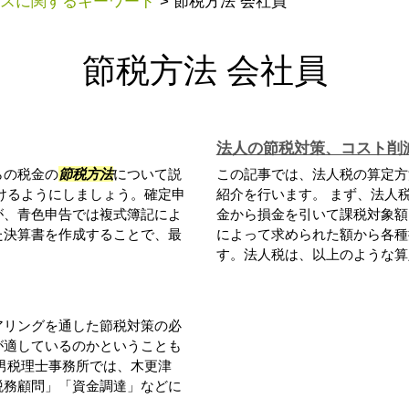
スに関するキーワード
>
節税方法 会社員
節税方法 会社員
法人の節税対策、コスト削
らの税金の
節税方法
について説
この記事では、法人税の算定方
けるようにしましょう。確定申
紹介を行います。 まず、法人
が、青色申告では複式簿記によ
金から損金を引いて課税対象額
た決算書を作成することで、最
によって求められた額から各種
す。法人税は、以上のような算定
アリングを通した節税対策の必
が適しているのかということも
男税理士事務所では、木更津
税務顧問」「資金調達」などに