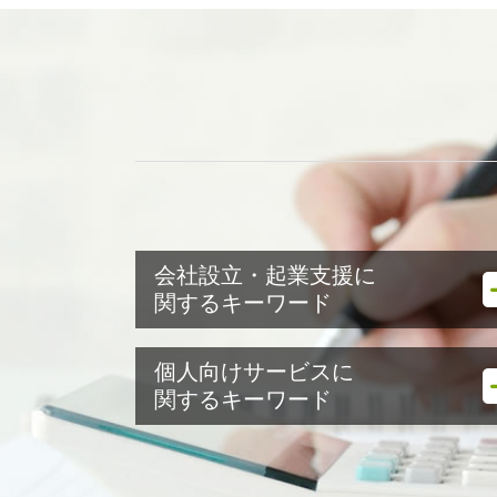
会社設立・起業支援に
関するキーワード
会社設立 住民税
個人向けサービスに
会社設立 贈与税
関するキーワード
会社設立 地方税 届出
会社設立 メリット
節税方法 個人
会社設立
譲渡所得税 控除