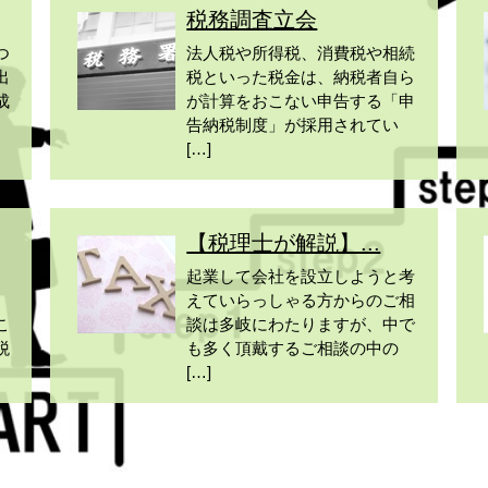
税務調査立会
つ
法人税や所得税、消費税や相続
出
税といった税金は、納税者自ら
成
が計算をおこない申告する「申
告納税制度」が採用されてい
[…]
【税理士が解説】...
起業して会社を設立しようと考
えていらっしゃる方からのご相
こ
談は多岐にわたりますが、中で
税
も多く頂戴するご相談の中の
[…]