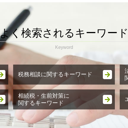
よく検索されるキーワー
Keyword
税務相談に関するキーワード
節税対策
相続税・生前対策に
節税対策 不動産
関するキーワード
税務顧問 費用
税務相談
相続税対策 生命保険
税務顧問
相続税基礎控除 配偶者