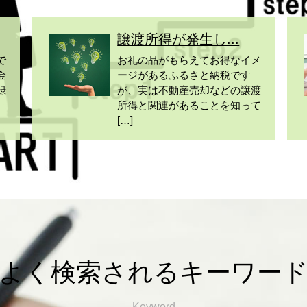
譲渡所得が発生し...
で
お礼の品がもらえてお得なイメ
金
ージがあるふるさと納税です
録
が、実は不動産売却などの譲渡
所得と関連があることを知って
[…]
よく検索されるキーワー
Keyword