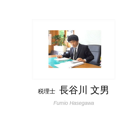
会社設立 流れ 合同会社
税務署 贈与申告
会社設立 税務署 提出書類
節税方法 個人
起業 税金
譲渡所得 税率
会社設立 自分で
譲渡所得税 相続
会社設立 住民税
個人投資家 節税方法
会社設立 調査報告書
申告が必要 所得
会社設立 メリット 消費税
贈与税 夫婦間
会社設立 税理士
譲渡所得 税率 車
不動産所得 節税方法
国税庁 贈与申告
節税方法 不動産
長谷川 文男
税理士
Fumio Hasegawa