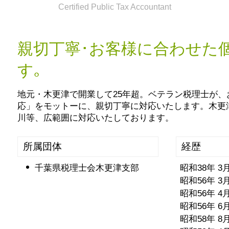
税務顧問 法人
Certified Public Tax Accountant
相続税申告書 書き方
確定申告 医療費控除
生前対策 種類
節税対策 ideco
相続税 お尋ね
節税対策 保険
親切丁寧･お客様に合わせた
相続税 基礎控除
税務相談 税理士
相続税対策 生命保険 おすすめ
す｡
税務顧問 個人
相続税 配偶者控除 デメリット
銀行 税務相談 税理士法
生前贈与とは
地元・木更津で開業して25年超。ベテラン税理士が
確定申告 e-tax
相続税申告書 作成
応」をモットーに、親切丁寧に対応いたします。木更
相続税対策 生前贈与
川等、広範囲に対応いたしております。
生前対策 節税
生前贈与とは 土地
所属団体
経歴
生前対策 相続
千葉県税理士会木更津支部
昭和38年 
昭和56年 
昭和56年 
昭和56年 
昭和58年 