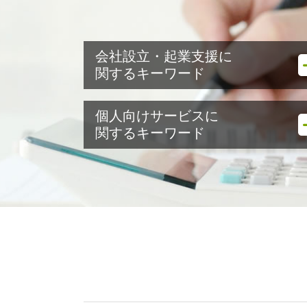
会社設立・起業支援に
関するキーワード
起業支援 助成金 コロナ
個人向けサービスに
会社設立 メリット
関するキーワード
会社設立 費用
事業計画書 作成
譲渡所得 ふるさと納税 限度額
資金調達 方法
譲渡所得 分離課税
会社設立 地方税 届出
譲渡所得 地方税
会社設立 資本金
節税方法 おすすめ
会社設立 必要書類
譲渡所得
会社設立 流れ 個人
譲渡所得 分離課税 ふるさと納税
会社設立 流れ
節税方法 個人事業主
会社設立後 手続き 税務署
相続税 贈与申告
株式会社 資金調達
相続 節税方法 不動産