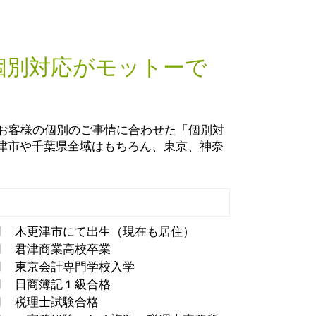
節税対策 法人 保険
遺言書作成 袖ケ浦市
節税対策 法人 中小企業
法人 節税対策 袖ケ浦市
税務調査 いつ来る
税務調査立会 木更津市
税理士 会計代行
個別対応がモットーで
相続税申告書 作成 袖ケ浦市
税務調査 いくらから
法人 コスト削減 市原市
税務調査 確率
税務相談 市原市
税務調査
生前対策 袖ケ浦市
、お客様の個別のご事情に合わせた「個別対
税務調査 寄付金認定
税務調査立会 袖ケ浦市
津市や千葉県全域はもちろん、東京、神奈
起業支援 袖ケ浦市
起業支援 市原市
個人事業主 節税対策 袖ケ浦市
3月 木更津市にて出生（現在も居住）
3月 君津商業高校卒業
4月 東京会計専門学校入学
6月 日商簿記１級合格
8月 税理士試験合格