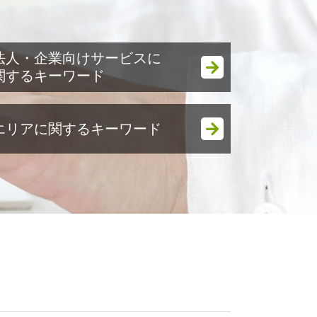
法人・企業向けサービスに
関するキーワード
税務調査 どこまで調べる 法人
エリアに関するキーワード
税務調査立会 相続税
税務調査 何年分
節税対策 法人 経費
相続税 木更津市
コスト削減 メリット
会社設立 市原市
法人税 中間納付
生前贈与 木更津市
税務調査立会 税理士
起業支援 木更津市
節税対策 法人 車
税務相談 袖ケ浦市
税務調査 時期 法人
生前対策 木更津市
税務調査 時期 相続
税務相談 木更津市
会計 帳簿
税務調査立会 市原市
赤字 法人税
相続税申告書 作成 木更津市