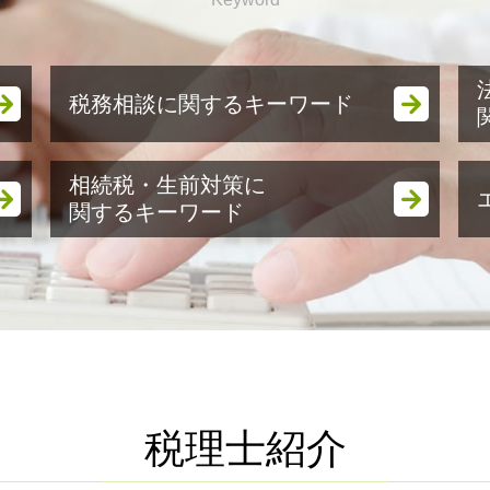
税務相談に関するキーワード
税務顧問 法人 料金
相続税・生前対策に
税務顧問 経理
関するキーワード
確定申告 スマホ
確定申告 必要書類
生前贈与とは 住宅
確定申告 青色申告
生前贈与とは 現金
税務相談
相続税 納付期限
賃上げ促進税制 中小企業
相続税 税率 土地
記帳代行 税理士
相続税対策 生命保険 デメリット
税理士 記帳代行サービス
相続時精算課税制度 暦年贈与 併
確定申告 やり方 ふるさと納税
用
税理士紹介
税務顧問とは
生前贈与 不動産 親子
節税対策 不動産
遺言書作成費用 税理士